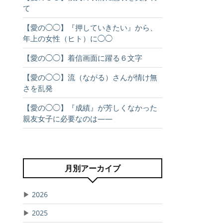
て
【愛の◯◯】『押していきたい』から、
年上の女性（ヒト）に◯◯
【愛の◯◯】着信画面に躍る６文字
【愛の◯◯】流（ながる）さんが情け無
さを乱発
【愛の◯◯】『成績』が芳しくなかった
親友女子に必要なのは――
月別アーカイブ
▶
2026
▶
2025