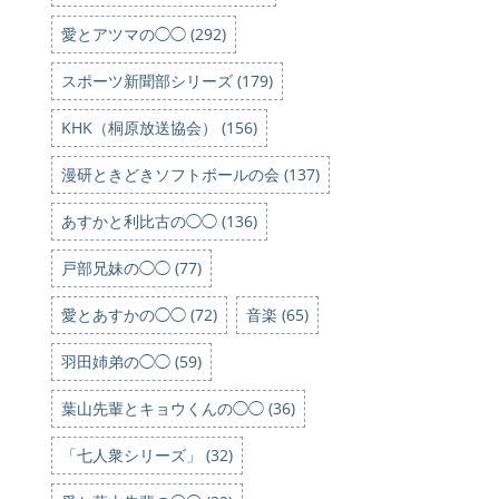
愛とアツマの◯◯ (292)
スポーツ新聞部シリーズ (179)
KHK（桐原放送協会） (156)
漫研ときどきソフトボールの会 (137)
あすかと利比古の◯◯ (136)
戸部兄妹の◯◯ (77)
愛とあすかの◯◯ (72)
音楽 (65)
羽田姉弟の◯◯ (59)
葉山先輩とキョウくんの◯◯ (36)
「七人衆シリーズ」 (32)