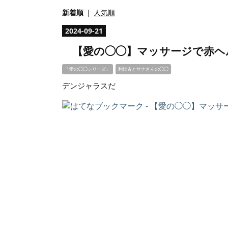
新着順
人気順
2024
-
09
-
21
【愛の◯◯】マッサージで赤ヘ
「愛の◯◯シリーズ」
利比古とサナさんの◯◯
デンジャラスだ