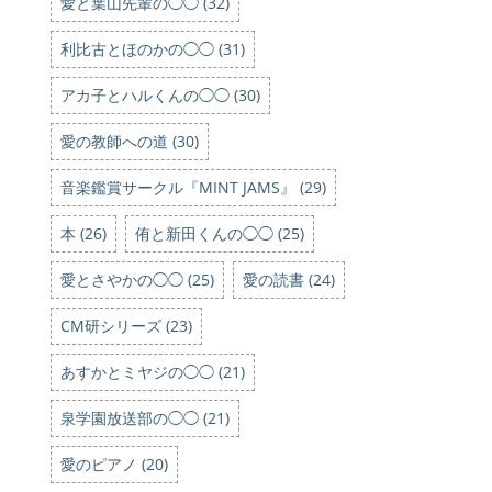
愛と葉山先輩の◯◯ (32)
利比古とほのかの◯◯ (31)
アカ子とハルくんの◯◯ (30)
愛の教師への道 (30)
音楽鑑賞サークル『MINT JAMS』 (29)
本 (26)
侑と新田くんの◯◯ (25)
愛とさやかの◯◯ (25)
愛の読書 (24)
CM研シリーズ (23)
あすかとミヤジの◯◯ (21)
泉学園放送部の◯◯ (21)
愛のピアノ (20)