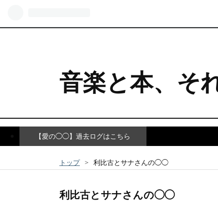
音楽と本、そ
【愛の◯◯】過去ログはこちら
トップ
>
利比古とサナさんの◯◯
利比古とサナさんの◯◯