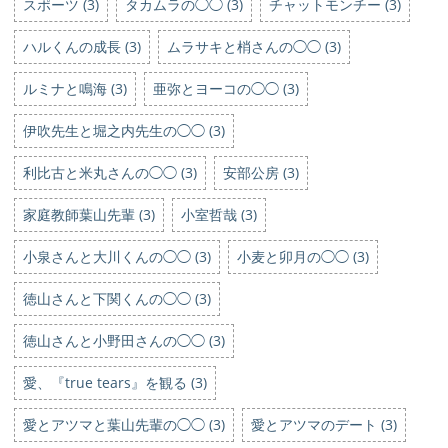
スポーツ (3)
タカムラの◯◯ (3)
チャットモンチー (3)
ハルくんの成長 (3)
ムラサキと梢さんの◯◯ (3)
ルミナと鳴海 (3)
亜弥とヨーコの◯◯ (3)
伊吹先生と堀之内先生の◯◯ (3)
利比古と米丸さんの◯◯ (3)
安部公房 (3)
家庭教師葉山先輩 (3)
小室哲哉 (3)
小泉さんと大川くんの◯◯ (3)
小麦と卯月の◯◯ (3)
徳山さんと下関くんの◯◯ (3)
徳山さんと小野田さんの◯◯ (3)
愛、『true tears』を観る (3)
愛とアツマと葉山先輩の◯◯ (3)
愛とアツマのデート (3)