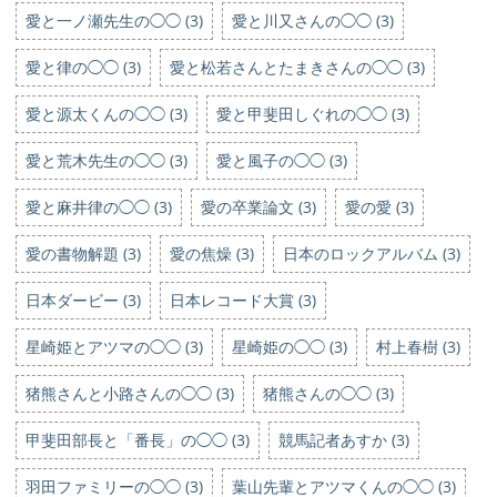
愛と一ノ瀬先生の◯◯ (3)
愛と川又さんの◯◯ (3)
愛と律の◯◯ (3)
愛と松若さんとたまきさんの◯◯ (3)
愛と源太くんの◯◯ (3)
愛と甲斐田しぐれの◯◯ (3)
愛と荒木先生の◯◯ (3)
愛と風子の◯◯ (3)
愛と麻井律の◯◯ (3)
愛の卒業論文 (3)
愛の愛 (3)
愛の書物解題 (3)
愛の焦燥 (3)
日本のロックアルバム (3)
日本ダービー (3)
日本レコード大賞 (3)
星崎姫とアツマの◯◯ (3)
星崎姫の◯◯ (3)
村上春樹 (3)
猪熊さんと小路さんの◯◯ (3)
猪熊さんの◯◯ (3)
甲斐田部長と「番長」の◯◯ (3)
競馬記者あすか (3)
羽田ファミリーの◯◯ (3)
葉山先輩とアツマくんの◯◯ (3)