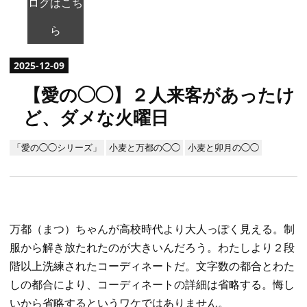
ログはこち
ら
2025
-
12
-
09
【愛の◯◯】２人来客があったけ
ど、ダメな火曜日
「愛の◯◯シリーズ」
小麦と万都の◯◯
小麦と卯月の◯◯
万都（まつ）ちゃんが高校時代より大人っぽく見える。制
服から解き放たれたのが大きいんだろう。わたしより２段
階以上洗練されたコーディネートだ。文字数の都合とわた
しの都合により、コーディネートの詳細は省略する。悔し
いから省略するというワケではありません。