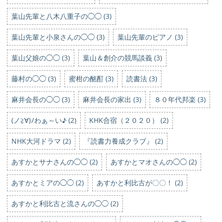
葉山先輩と八木八重子の◯◯ (3)
葉山先輩と小泉さんの◯◯ (3)
葉山先輩のピアノ (3)
葉山父娘の◯◯ (3)
葉山＆創介の競馬談義 (3)
藤村の◯◯ (3)
蜜柑の酩酊 (3)
読書法 (3)
麻井会長の◯◯ (3)
麻井会長の家出 (3)
８０年代邦楽 (3)
(ノ≧∀)ﾉわぁ～い♪ (2)
KHK合宿（２０２０） (2)
NHK大河ドラマ (2)
『読書力養成クラブ』 (2)
あすかとサナさんの◯◯ (2)
あすかとマオさんの◯◯ (2)
あすかとミアの◯◯ (2)
あすかと利比古が〇〇！ (2)
あすかと利比古と流さんの◯◯ (2)