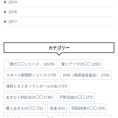
▶
2019
▶
2018
▶
2017
カテゴリー
「愛の◯◯シリーズ」 (2678)
愛とアツマの◯◯ (292)
スポーツ新聞部シリーズ (179)
KHK（桐原放送協会） (156)
漫研ときどきソフトボールの会 (137)
あすかと利比古の◯◯ (136)
戸部兄妹の◯◯ (77)
愛とあすかの◯◯ (72)
音楽 (65)
羽田姉弟の◯◯ (59)