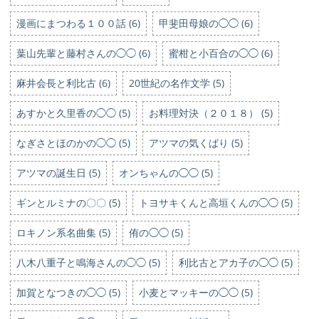
漫画にまつわる１００話 (6)
甲斐田母娘の◯◯ (6)
葉山先輩と藤村さんの◯◯ (6)
蜜柑と小百合の◯◯ (6)
麻井会長と利比古 (6)
20世紀の名作文学 (5)
あすかと久里香の◯◯ (5)
お料理対決（２０１８） (5)
なぎさとほのかの◯◯ (5)
アツマの気くばり (5)
アツマの誕生日 (5)
オンちゃんの◯◯ (5)
ギンとルミナの〇〇 (5)
トヨサキくんと高垣くんの◯◯ (5)
ロキノン系名曲集 (5)
侑の◯◯ (5)
八木八重子と鳴海さんの◯◯ (5)
利比古とアカ子の◯◯ (5)
加賀となつきの◯◯ (5)
小麦とマッキーの◯◯ (5)