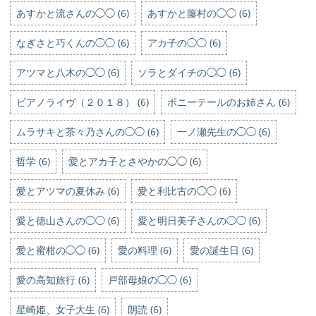
あすかと流さんの◯◯ (6)
あすかと藤村の◯◯ (6)
なぎさと巧くんの◯◯ (6)
アカ子の◯◯ (6)
アツマと八木の◯◯ (6)
ソラとダイチの◯◯ (6)
ピアノライヴ（２０１８） (6)
ポニーテールのお姉さん (6)
ムラサキと茶々乃さんの◯◯ (6)
一ノ瀬先生の◯◯ (6)
哲学 (6)
愛とアカ子とさやかの◯◯ (6)
愛とアツマの夏休み (6)
愛と利比古の◯◯ (6)
愛と徳山さんの◯◯ (6)
愛と明日美子さんの◯◯ (6)
愛と蜜柑の◯◯ (6)
愛の料理 (6)
愛の誕生日 (6)
愛の高知旅行 (6)
戸部母娘の◯◯ (6)
星崎姫、女子大生 (6)
朗読 (6)