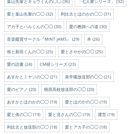
葉山先輩とキョウくんの◯◯ (36)
「七人衆シリーズ」 (32)
愛と葉山先輩の◯◯ (32)
利比古とほのかの◯◯ (31)
アカ子とハルくんの◯◯ (30)
愛の教師への道 (30)
音楽鑑賞サークル『MINT JAMS』 (29)
本 (26)
侑と新田くんの◯◯ (25)
愛とさやかの◯◯ (25)
愛の読書 (24)
CM研シリーズ (23)
あすかとミヤジの◯◯ (21)
泉学園放送部の◯◯ (21)
愛のピアノ (20)
桐原高校放送部の◯◯ (20)
あすかとほのかの◯◯ (19)
愛とほのかの◯◯ (19)
愛と侑の◯◯ (19)
愛と流さんの◯◯ (19)
運営 (19)
利比古と放送部の◯◯ (18)
愛とアカ子の◯◯ (18)