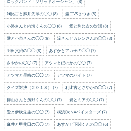
ロックバンド「ソリッドオーシャン」 (8)
利比古と麻井先輩の◯◯ (8)
圭二VSさつき (8)
小路さんと内海くんの◯◯ (8)
愛と利比古の対話 (8)
愛と小泉さんの◯◯ (8)
流さんとカレンさんの◯◯ (8)
羽田父娘の◯◯ (8)
あすかとアカ子の◯◯ (7)
さやかの◯◯ (7)
アツマとほのかの◯◯ (7)
アツマと星崎の◯◯ (7)
アツマのバイト (7)
クイズ対決（２０１８） (7)
利比古とさやかの◯◯ (7)
徳山さんと濱野くんの◯◯ (7)
愛とミアの◯◯ (7)
愛と伊吹先生の◯◯ (7)
横浜DeNAベイスターズ (7)
麻井と甲斐田の◯◯ (7)
あすかと下関くんの◯◯ (6)