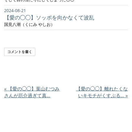
2024-08-21
【愛の◯◯】ソッポを向かなくて波乱
国見八潮（くにみ やしお）
コメントを書く
«
【愛の◯◯】葉山むつみ
【愛の◯◯】離れたくな
さんが厄介過ぎて真…
いキモチがくすぶる…
»