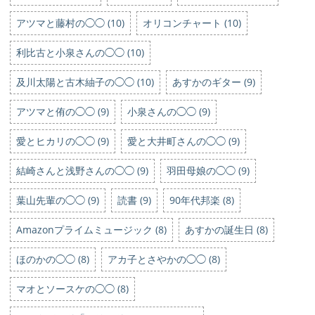
アツマと藤村の◯◯ (10)
オリコンチャート (10)
利比古と小泉さんの◯◯ (10)
及川太陽と古木紬子の◯◯ (10)
あすかのギター (9)
アツマと侑の◯◯ (9)
小泉さんの◯◯ (9)
愛とヒカリの◯◯ (9)
愛と大井町さんの◯◯ (9)
結崎さんと浅野さんの◯◯ (9)
羽田母娘の◯◯ (9)
葉山先輩の◯◯ (9)
読書 (9)
90年代邦楽 (8)
Amazonプライムミュージック (8)
あすかの誕生日 (8)
ほのかの◯◯ (8)
アカ子とさやかの◯◯ (8)
マオとソースケの◯◯ (8)