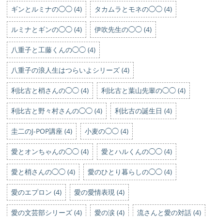
ギンとルミナの◯◯ (4)
タカムラとモネの◯◯ (4)
ルミナとギンの◯◯ (4)
伊吹先生の◯◯ (4)
八重子と工藤くんの◯◯ (4)
八重子の浪人生はつらいよシリーズ (4)
利比古と梢さんの◯◯ (4)
利比古と葉山先輩の◯◯ (4)
利比古と野々村さんの◯◯ (4)
利比古の誕生日 (4)
圭二のJ-POP講座 (4)
小麦の◯◯ (4)
愛とオンちゃんの◯◯ (4)
愛とハルくんの◯◯ (4)
愛と梢さんの◯◯ (4)
愛のひとり暮らしの◯◯ (4)
愛のエプロン (4)
愛の愛情表現 (4)
愛の文芸部シリーズ (4)
愛の涙 (4)
流さんと愛の対話 (4)