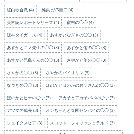
紅白歌合戦 (4)
編集長VS圭二 (4)
美容院レポートシリーズ (4)
蜜柑の◯◯ (4)
阪神タイガース (4)
あすかとなぎさの◯◯ (3)
あすかとニノ先生の◯◯ (3)
あすかと侑の◯◯ (3)
あすかと児島くんの◯◯ (3)
さやかと侑の◯◯ (3)
さやかの〇〇 (3)
さやかのバイオリン (3)
なつきの◯◯ (3)
ほのかとほのかのお父さんの◯◯ (3)
ほのかとヒナの◯◯ (3)
アカ子とアカ子パパの◯◯ (3)
アツマの成長 (3)
オンちゃんと春園センパイの◯◯ (3)
シェイクスピア (3)
スコット・フィッツジェラルド (3)